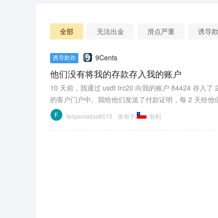
全部
无法出金
滑点严重
诱导
9Cents
诱导欺诈
他们没有将我的存款存入我的账户
10 天前，我通过 usdt trc20 向我的账户 84424 
的客户门户中。我给他们发送了付款证明，每 2 天给
你想要你的资金安全，请远离这家经纪商
felipematias8513
发布于
智利