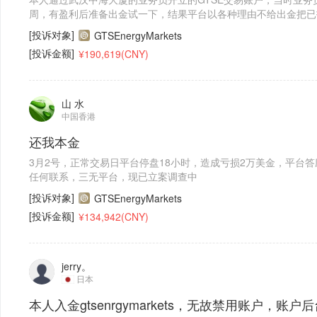
周，有盈利后准备出金试一下，结果平台以各种理由不给出金把已
用的无耻平台，大家请远离！
[投诉对象]
GTSEnergyMarkets
[投诉金额]
¥190,619(CNY)
山 水
中国香港
还我本金
3月2号，正常交易日平台停盘18小时，造成亏损2万美金，平台答
任何联系，三无平台，现已立案调查中
[投诉对象]
GTSEnergyMarkets
[投诉金额]
¥134,942(CNY)
jerry。
日本
本人入金gtsenrgymarkets，无故禁用账户，