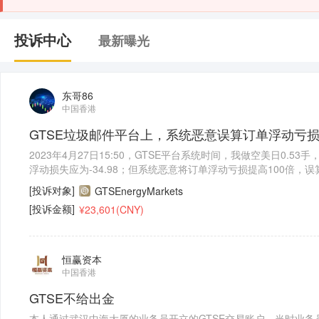
投诉中心
最新曝光
东哥86
中国香港
GTSE垃圾邮件平台上，系统恶意误算订单浮动亏损
2023年4月27日15:50，GTSE平台系统时间，我做空美日0.53手，
浮动损失应为-34.98；但系统恶意将订单浮动亏损提高100倍，
台客服和客户经理反映；但直到今天（2023年8月26日）仍未解
[投诉对象]
GTSEnergyMarkets
任！
[投诉金额]
¥23,601(CNY)
恒赢资本
中国香港
GTSE不给出金
本人通过武汉中海大厦的业务员开立的GTSE交易账户，当时业