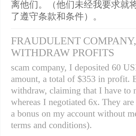
离他们。（他们未经我要求就
了遵守条款和条件）。
FRAUDULENT COMPANY,
WITHDRAW PROFITS
scam company, I deposited 60 USD
amount, a total of $353 in profit. 
withdraw, claiming that I have to 
whereas I negotiated 6x. They are
a bonus on my account without me a
terms and conditions).