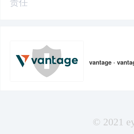
责任
vantage · vanta
© 2021