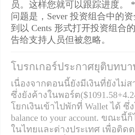
员。这样您就可以跟踪进度。 
问题是，Sever 投资组合中的资金
到以 Cents 形式打开投资组合
告给支持人员但被忽略。
โบรกเกอร์ประกาศยุติบทบ
เนื่องจากตอนนี้ยังมีเงินที่ยัง
ซึ่งยังค้างในพอร์ต($1091.58+4
โยกเงินเข้าไปพักที่ Wallet ได้ ซึ่ง
balance to your account. ขณะนี้ก
ในไทยและต่างประเทศ เพื่อติด