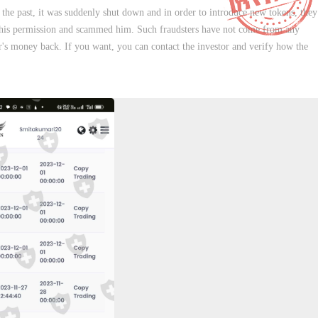
he past, it was suddenly shut down and in order to introduce new tokens, they
ut his permission and scammed him. Such fraudsters have not come from any
tor's money back. If you want, you can contact the investor and verify how the