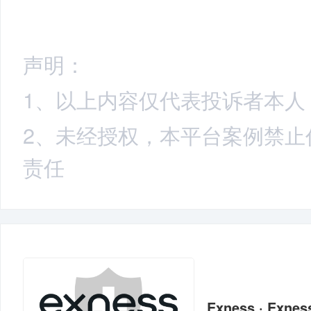
声明：
1、以上内容仅代表投诉者本人
2、未经授权，本平台案例禁止
责任
Exness · Exnes