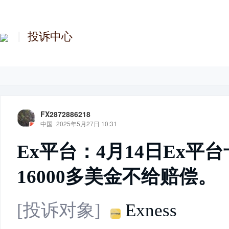
投诉中心
FX2872886218
中国
2025年5月27日 10:31
Ex平台：4月14日Ex
16000多美金不给赔偿。
[投诉对象]
Exness