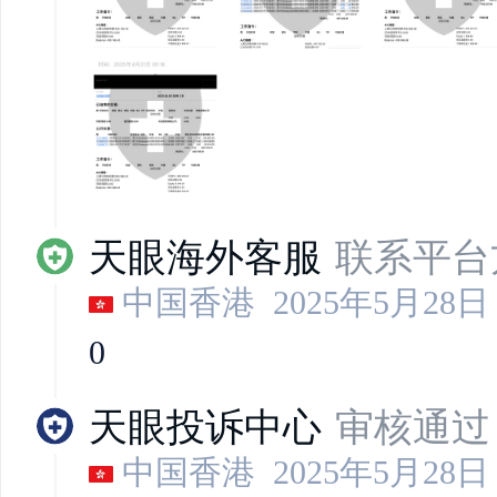
天眼海外客服
联系平台
中国香港
2025年5月28日 
0
天眼投诉中心
审核通过
中国香港
2025年5月28日 