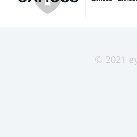
© 2021